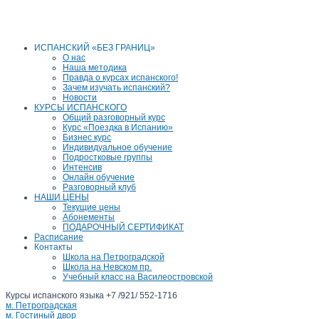
ИСПАНСКИЙ «БЕЗ ГРАНИЦ»
О нас
Наша методика
Правда о курсах испанского!
Зачем изучать испанский?
Новости
КУРСЫ ИСПАНСКОГО
Общий разговорный курс
Курс «Поездка в Испанию»
Бизнес курс
Индивидуальное обучение
Подростковые группы
Интенсив
Онлайн обучение
Разговорный клуб
НАШИ ЦЕНЫ
Текущие цены
Абонементы
ПОДАРОЧНЫЙ СЕРТИФИКАТ
Расписание
Контакты
Школа на Петроградской
Школа на Невском пр.
Учебный класс на Василеостровской
Курсы
испанского языка
+7 /921/ 552-1716
м. Петроградская
м. Гостиный двор